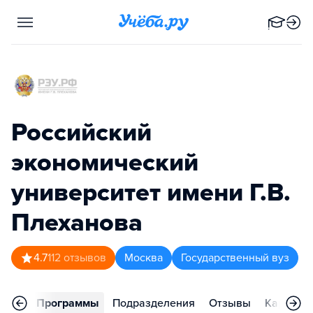
Российский
экономический
университет имени Г.В.
Плеханова
4.7
112
отзывов
Москва
Государственный вуз
вное
Программы
Подразделения
Отзывы
Карьера