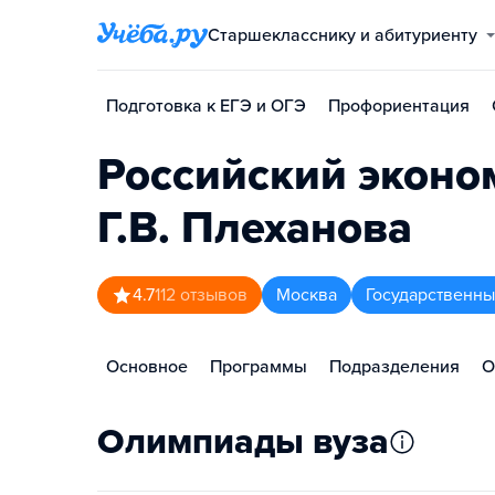
Старшекласснику и абитуриенту
Подготовка к ЕГЭ и ОГЭ
Профориентация
Российский эконо
Г.В. Плеханова
4.7
112
отзывов
Москва
Государственны
Основное
Программы
Подразделения
О
Олимпиады вуза