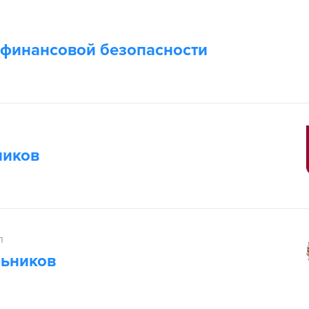
финансовой безопасности
ников
п
льников