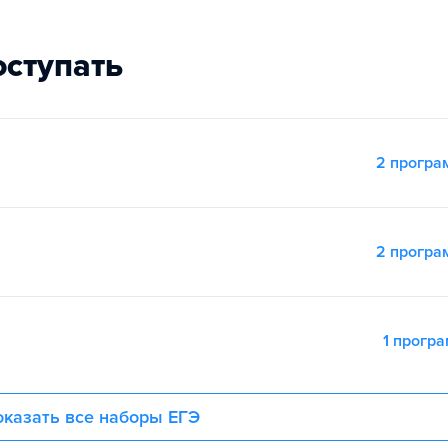
оступать
2 прогр
2 прогр
1 прогр
казать все наборы ЕГЭ