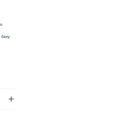
го
базу.