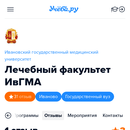
Ивановский государственный медицинский
университет
Лечебный факультет
ИвГМА
3
1
отзыв
Иваново
Государственный вуз
ное
Программы
Отзывы
Мероприятия
Контакты