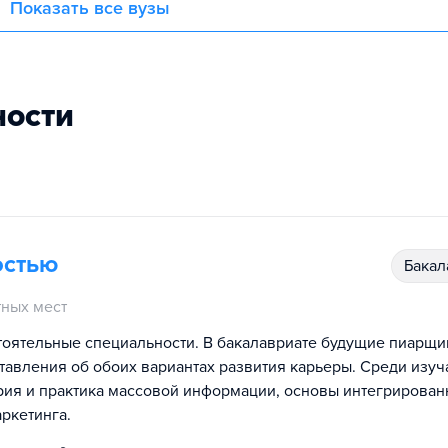
Показать все вузы
ности
остью
бака
ных мест
тоятельные специальности. В бакалавриате будущие пиарщи
тавления об обоих вариантах развития карьеры. Среди изу
рия и практика массовой информации, основы интегрирова
ркетинга.