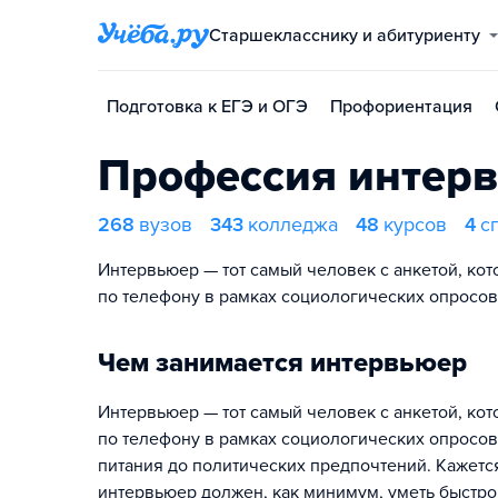
Старшекласснику и абитуриенту
Подготовка к ЕГЭ и ОГЭ
Профориентация
Профессия интер
268
вузов
343
колледжа
48
курсов
4
с
Интервьюер — тот самый человек с анкетой, ко
по телефону в рамках социологических опросов
Чем занимается интервьюер
Интервьюер — тот самый человек с анкетой, ко
по телефону в рамках социологических опросов
питания до политических предпочтений. Кажется
интервьюер должен, как минимум, уметь быстро