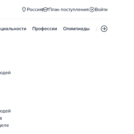
Россия
План поступления
Войти
циальности
Профессии
Олимпиады
Дни открытых д
людей
людей
в
деле