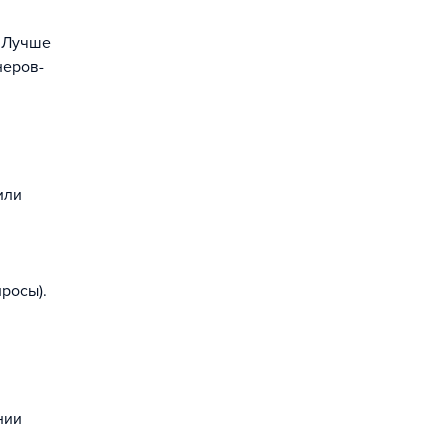
. Лучше
неров-
или
просы).
нии