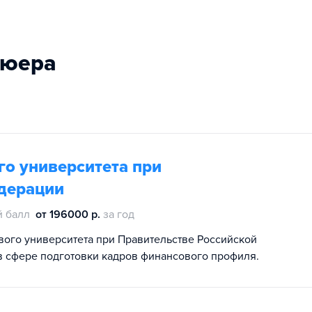
ьюера
о университета при
дерации
й балл
от 196000 р.
за год
ого университета при Правительстве Российской
в сфере подготовки кадров финансового профиля.