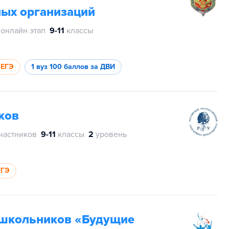
ых организаций
онлайн этап
9-11
классы
 ЕГЭ
1 вуз
100 баллов за ДВИ
ков
частников
9-11
классы
2
уровень
ЕГЭ
школьников «Будущие