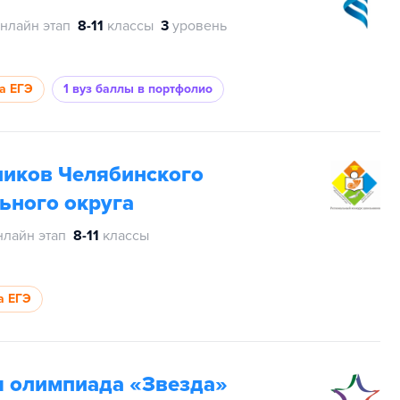
нлайн этап
8-11
классы
3
уровень
за ЕГЭ
1 вуз
баллы в портфолио
ников Челябинского
ьного округа
лайн этап
8-11
классы
а ЕГЭ
 олимпиада «Звезда»