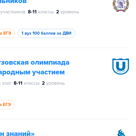
льников
 участников
8-11
классы
2
уровень
за ЕГЭ
1 вуз
100 баллов за ДВИ
узовская олимпиада
ародным участием
 этап
8-11
классы
2
уровень
а ЕГЭ
н знаний»