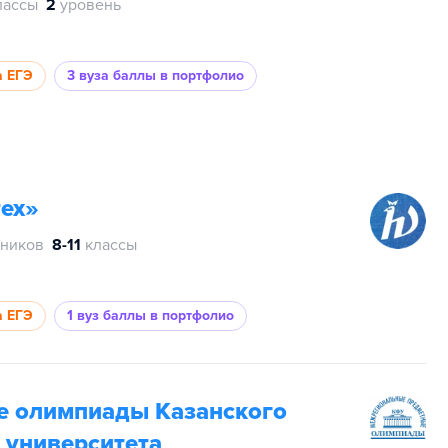
лассы
2
уровень
а ЕГЭ
3 вуза
баллы в портфолио
ех»
тников
8-11
классы
а ЕГЭ
1 вуз
баллы в портфолио
 олимпиады Казанского
 университета