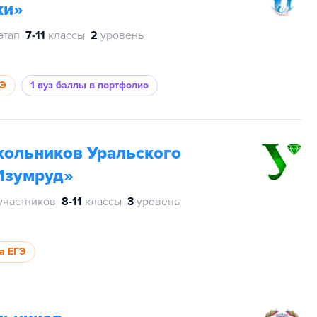
ки»
этап
7-11
классы
2
уровень
ГЭ
1 вуз
баллы в портфолио
ольников Уральского
Изумруд»
участников
8-11
классы
3
уровень
за ЕГЭ