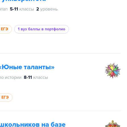
этап
5-11
классы
2
уровень
 ЕГЭ
1 вуз
баллы в портфолио
«Юные таланты»
по истории
8-11
классы
а ЕГЭ
школьников на базе