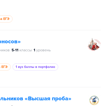
за ЕГЭ
оносов»
тников
5-11
классы
1
уровень
а ЕГЭ
1 вуз
баллы в портфолио
ольников «Высшая проба»